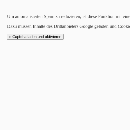
01.10.2023
Um automatisierten Spam zu reduzieren, ist diese Funktion mit ein
…an der Nähmaschine
Dazu müssen Inhalte des Drittanbieters Google geladen und Cooki
Lunchbag als Geschenkver